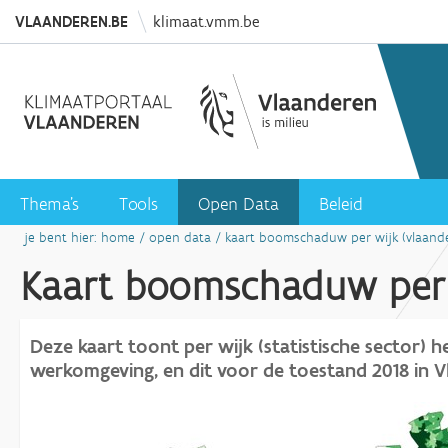
VLAANDEREN
.BE
klimaat.vmm.be
Thema's
Tools
Open Data
Beleid
je bent hier:
home
/
open data
/
kaart boomschaduw per wijk (vlaande
Kaart boomschaduw per w
Deze kaart toont per wijk (statistische sector)
werkomgeving, en dit voor de toestand 2018 in V